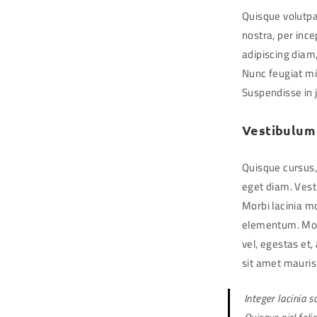
Quisque volutpa
nostra, per inc
adipiscing diam,
Nunc feugiat mi
Suspendisse in 
Vestibulum 
Quisque cursus
eget diam. Vesti
Morbi lacinia m
elementum. Morbi
vel, egestas et,
sit amet mauris.
Integer lacinia s