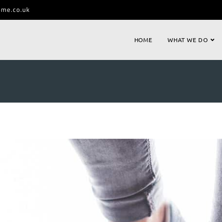
ome.co.uk
HOME
WHAT WE DO