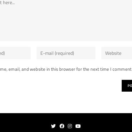
Enter
Enter
your
your
email
website
e, email, and website in this browser for the next time I comment
address
URL
to
(optional)
comment