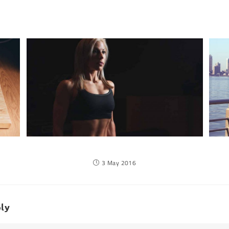
Torquent per conubia nostra
3 May 2016
ly