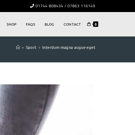
01744 808434 / 07863 116149
SHOP
FAQS
BLOG
CONTACT
0
>
Sport
>
Interdum magna augue eget