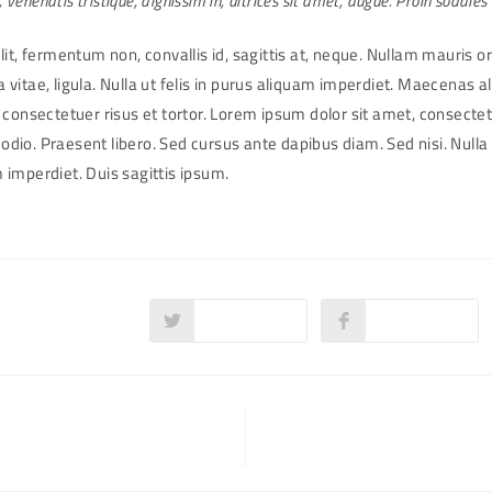
s, venenatis tristique, dignissim in, ultrices sit amet, augue. Proin sodales
it, fermentum non, convallis id, sagittis at, neque. Nullam mauris orc
rra vitae, ligula. Nulla ut felis in purus aliquam imperdiet. Maecenas a
 consectetuer risus et tortor. Lorem ipsum dolor sit amet, consectet
c odio. Praesent libero. Sed cursus ante dapibus diam. Sed nisi. Nulla
imperdiet. Duis sagittis ipsum.
Twitter
Facebook
Opens
Opens
in
in
a
a
new
new
window
window