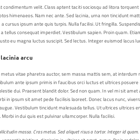
t condimentum velit. Class aptent taciti sociosqu ad litora torquent
eptos himenaeos. Nam nec ante. Sed lacinia, urna non tincidunt matt
 a cursus ipsum ante quis turpis. Nulla facilisi. Ut fringilla. Suspendi
 a tellus consequat imperdiet. Vestibulum sapien. Proin quam. Etiam
justo eu magna luctus suscipit. Sed lectus. Integer euismod lacus l
lacinia arcu
, metus vitae pharetra auctor, sem massa mattis sem, at interdu
bulum ante ipsum primis in faucibus orci luctus et ultrices posuere 
olestie dui. Praesent blandit dolor. Sed non quam. In vel mi sit ame
 in ipsum sit amet pede facilisis laoreet. Donec lacus nunc, viverr
 augue. Vestibulum tincidunt malesuada tellus. Ut ultrices ultrices e
 Morbi in dui quis est pulvinar ullamcorper. Nulla facilisi.
ollicitudin massa. Cras metus. Sed aliquet risus a tortor. Integer id quam.