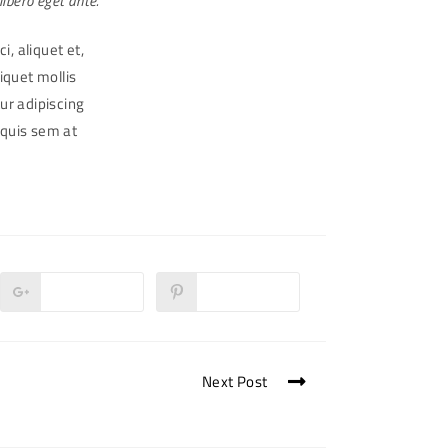
 libero eget ante.
i, aliquet et,
liquet mollis
ur adipiscing
 quis sem at
Google+
Pinterest
Opens
Opens
in
in
a
a
new
new
window
window
Next Post
Metus vitae pharetra auctor