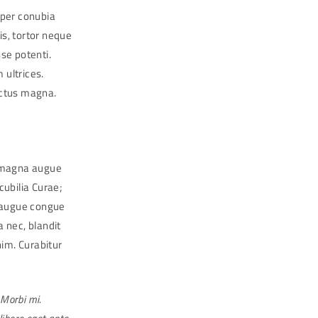
 per conubia
is, tortor neque
sse potenti.
 ultrices.
uctus magna.
m magna augue
cubilia Curae;
t augue congue
a nec, blandit
nim. Curabitur
 Morbi mi.