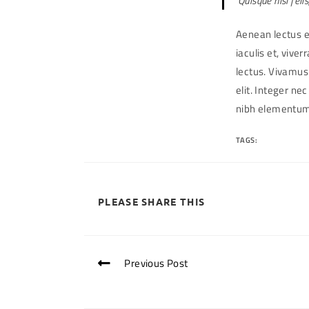
Quisque nisl feli
Aenean lectus el
iaculis et, vive
lectus. Vivamus
elit. Integer ne
nibh elementum 
TAGS:
SPORT
SHARE
PLEASE SHARE THIS
THIS
CONTENT
Previous Post
Read
more
Torquent per conubia nostra
articles