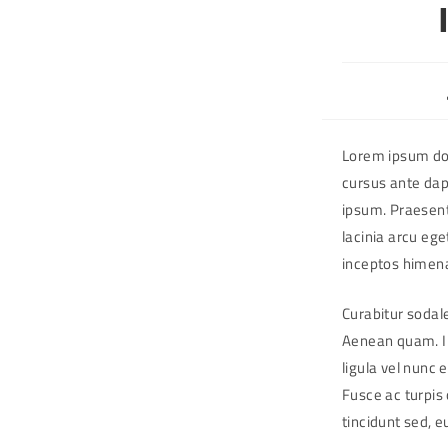
Lorem ipsum dolo
cursus ante dap
ipsum. Praesent
lacinia arcu ege
inceptos himen
Curabitur sodale
Aenean quam. In
ligula vel nunc e
Fusce ac turpis 
tincidunt sed, e