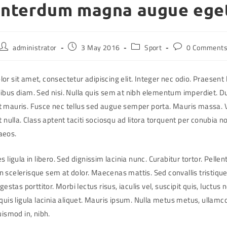
Interdum magna augue ege
Post
Post
Post
Post
administrator
3 May 2016
Sport
0 Comment
author:
published:
category:
comments:
r sit amet, consectetur adipiscing elit. Integer nec odio. Praesent 
ibus diam. Sed nisi. Nulla quis sem at nibh elementum imperdiet. Du
 mauris. Fusce nec tellus sed augue semper porta. Mauris massa.
t nulla. Class aptent taciti sociosqu ad litora torquent per conubia n
aeos.
s ligula in libero. Sed dignissim lacinia nunc. Curabitur tortor. Pelle
 scelerisque sem at dolor. Maecenas mattis. Sed convallis tristique
gestas porttitor. Morbi lectus risus, iaculis vel, suscipit quis, luctus
quis ligula lacinia aliquet. Mauris ipsum. Nulla metus metus, ullamco
uismod in, nibh.